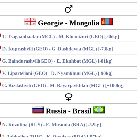
Georgie - Mongolia
T. Tsagaanbaatar (MGL) - M. Khomizuri (GEO) [-66kg]
D. Kuprashvili (GEO) - G. Dashdavaa (MGL) [-73kg]
G. Baindurashvili(GEO) - E. Eknhbat (MGL) [-81kg]
V. Liparteliani (GEO) - D. Nyamkhuu (MGL) [-90kg]
G. Kizilashvili (GEO) - M. Bayarjavkhlan (MGL) [+100kg]
Russia - Brasil
N. Kuzutina (RUS) - E. Miranda (BRA) [-52kg]
I. Zabludina (RUS) - K. Quadros (BRA) [-57kg]